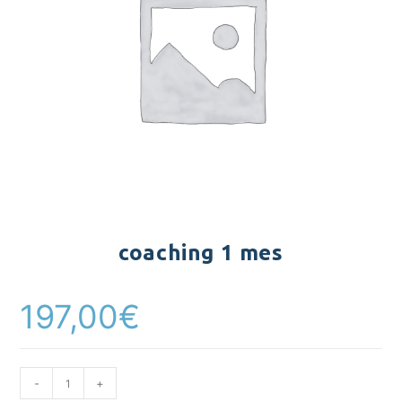
coaching 1 mes
197,00
€
coaching
-
+