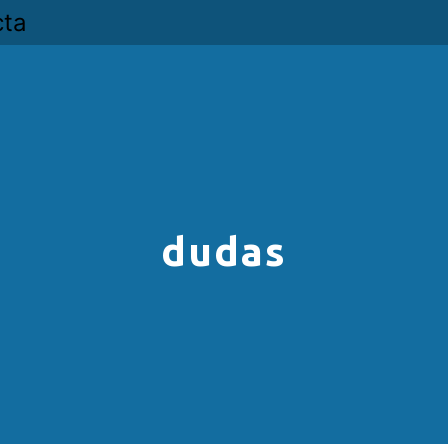
cta
dudas