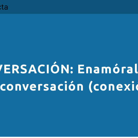
cta
ERSACIÓN: Enamóral
 conversación (conexi