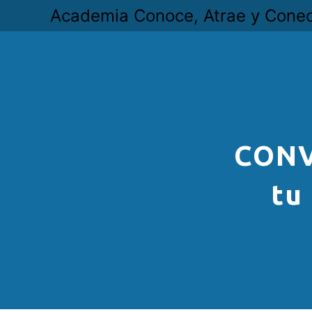
Academia Conoce, Atrae y Cone
CONV
tu