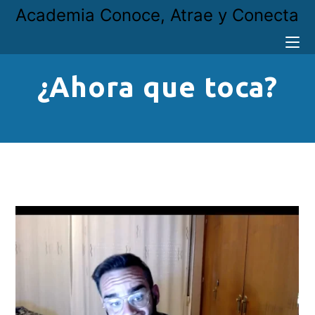
Academia Conoce, Atrae y Conecta
¿Ahora que toca?