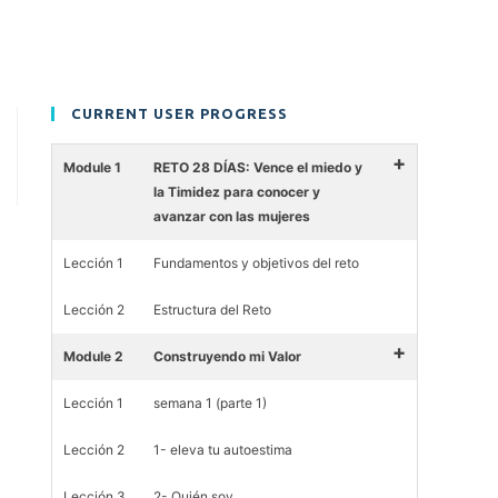
CURRENT USER PROGRESS
+
Module 1
RETO 28 DÍAS: Vence el miedo y
la Timidez para conocer y
avanzar con las mujeres
Lección 1
Fundamentos y objetivos del reto
Lección 2
Estructura del Reto
+
Module 2
Construyendo mi Valor
Lección 1
semana 1 (parte 1)
Lección 2
1- eleva tu autoestima
Lección 3
2- Quién soy