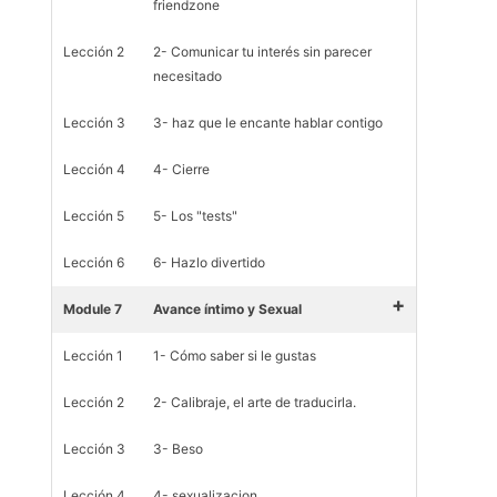
friendzone
Lección 2
2- Comunicar tu interés sin parecer
necesitado
Lección 3
3- haz que le encante hablar contigo
Lección 4
4- Cierre
Lección 5
5- Los "tests"
Lección 6
6- Hazlo divertido
+
Module 7
Avance íntimo y Sexual
Lección 1
1- Cómo saber si le gustas
Lección 2
2- Calibraje, el arte de traducirla.
Lección 3
3- Beso
Lección 4
4- sexualizacion