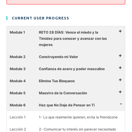
CURRENT USER PROGRESS
+
Module 1
RETO 28 DÍAS: Vence el miedo y la
Timidez para conocer y avanzar con las
mujeres
+
Module 2
Construyendo mi Valor
+
Module 3
Confianza de acero y poder masculino
+
Module 4
Elimina Tus Bloqueos
+
Module 5
Maestro de la Conversación
-
Module 6
Haz que No Deje de Pensar en Tí
Lección 1
1- Lo que realmente quieren, evita la friendzone
Lección 2
2- Comunicar tu interés sin parecer necesitado