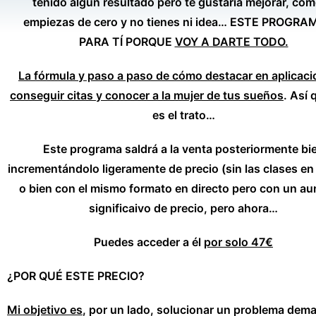
tenido algún resultado pero te gustaría mejorar, com
empiezas de cero y no tienes ni idea… ESTE PROGRA
PARA TÍ PORQUE
VOY A DARTE TODO.
La fórmula y paso a paso de cómo destacar en aplicaci
conseguir citas y conocer a la mujer de tus sueños
. Así 
es el trato…
Este programa saldrá a la venta posteriormente bi
incrementándolo ligeramente de precio (sin las clases en 
o bien con el mismo formato en directo pero con un a
significaivo de precio, pero ahora…
Puedes acceder a él
por solo 47€
¿POR QUÉ ESTE PRECIO?
Mi objetivo es
, por un lado, solucionar un problema dem